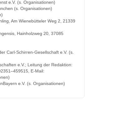
nst e.V. (s. Organisationen)
nchen (s. Organisationen)
n)
unling, Am Wienebütteler Weg 2, 21339
ingensis, Hainholzweg 20, 37085
 Carl-Schirren-Gesellschaft e.V. (s.
haften e.V.; Leitung der Redaktion:
 02351–459515, E-Mail:
onen)
Bayern e.V. (s. Organisationen)