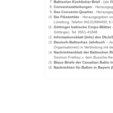
Baltischer Kirchlicher Brief
- (als B
Conventsmitteilungen
- Herausgege
Das Convents-Quartier
- Herausgeg
Die Flüstertüte
- Herausgegeben von 
Lüneburg, Telefon 04131/684400, E-
Göttinger baltische Corps-Blätter
-
Göttingen, Tel. 0551‑41848
Informationsblatt (Info) des DbJu
Deutsch-Baltisches Jahrbuch
– Ja
Organisationen) in Verbindung mit de
Nachrichtenblatt der Baltischen R
Gevinon Freifrau v. dem Bussche-Kes
Blaue Briefe der Canadian Baltic 
Nachrichten für Balten in Bayern 