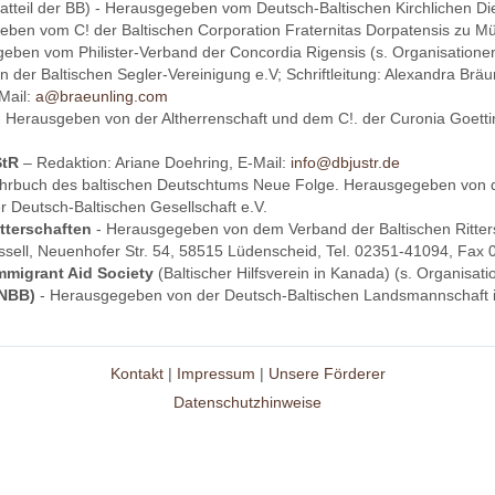
latteil der BB) - Herausgegeben vom Deutsch-Baltischen Kirchlichen Die
ben vom C! der Baltischen Corporation Fraternitas Dorpatensis zu Mü
eben vom Philister-Verband der Concordia Rigensis (s. Organisatione
der Baltischen Segler-Vereinigung e.V; Schriftleitung: Alexandra Brä
Mail:
a@braeunling.com
 Herausgeben von der Altherrenschaft und dem C!. der Curonia Goett
StR
– Redaktion: Ariane Doehring, E-Mail:
info@dbjustr.de
hrbuch des baltischen Deutschtums Neue Folge. Herausgegeben von der
r Deutsch-Baltischen Gesellschaft e.V.
itterschaften
- Herausgegeben von dem Verband der Baltischen Rittersc
sell, Neuenhofer Str. 54, 58515 Lüdenscheid, Tel. 02351-41094, Fax
Immigrant Aid Society
(Baltischer Hilfsverein in Kanada) (s. Organisati
(NBB)
- Herausgegeben von der Deutsch-Baltischen Landsmannschaft in
Kontakt
|
Impressum
|
Unsere Förderer
Datenschutzhinweise