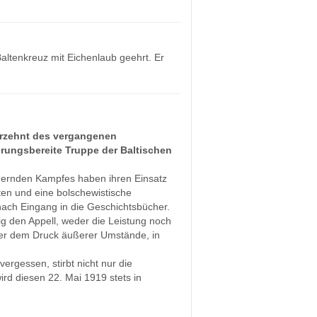
altenkreuz mit Eichenlaub geehrt. Er
ahrzehnt des vergangenen
erungsbereite Truppe der Baltischen
uernden Kampfes haben ihren Einsatz
ten und eine bolschewistische
nach Eingang in die Geschichtsbücher.
ig den Appell, weder die Leistung noch
nter dem Druck äußerer Umstände, in
ergessen, stirbt nicht nur die
rd diesen 22. Mai 1919 stets in