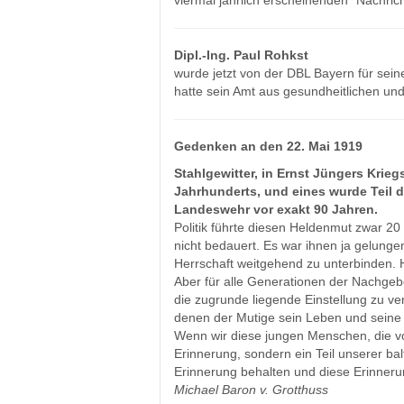
viermal jährlich erscheinenden "Nachric
Dipl.-Ing. Paul Rohkst
wurde jetzt von der DBL Bayern für sein
hatte sein Amt aus gesundheitlichen und
Gedenken an den 22. Mai 1919
Stahlgewitter, in Ernst Jüngers Kri
Jahrhunderts, und eines wurde Teil d
Landeswehr vor exakt 90 Jahren.
Politik führte diesen Heldenmut zwar 
nicht bedauert. Es war ihnen ja gelung
Herrschaft weitgehend zu unterbinden. H
Aber für alle Generationen der Nachgebo
die zugrunde liegende Einstellung zu v
denen der Mutige sein Leben und seine E
Wenn wir diese jungen Menschen, die vor 
Erinnerung, sondern ein Teil unserer b
Erinnerung behalten und diese Erinneru
Michael Baron v. Grotthuss