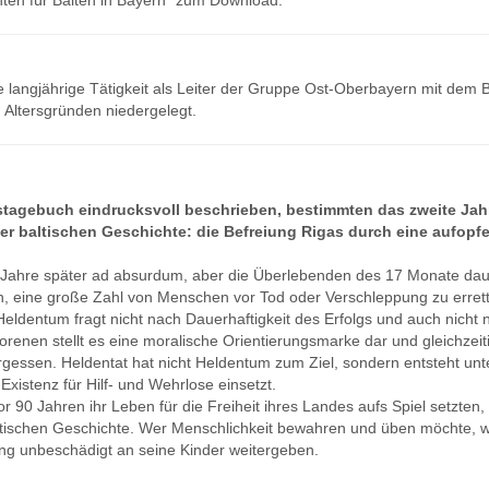
hten für Balten in Bayern" zum Download.
e langjährige Tätigkeit als Leiter der Gruppe Ost-Oberbayern mit dem B
 Altersgründen niedergelegt.
egstagebuch eindrucksvoll beschrieben, bestimmten das zweite J
er baltischen Geschichte: die Befreiung Rigas durch eine aufopf
20 Jahre später ad absurdum, aber die Überlebenden des 17 Monate da
en, eine große Zahl von Menschen vor Tod oder Verschleppung zu erret
eldentum fragt nicht nach Dauerhaftigkeit des Erfolgs und auch nicht 
renen stellt es eine moralische Orientierungsmarke dar und gleichzeit
ergessen. Heldentat hat nicht Heldentum zum Ziel, sondern entsteht u
xistenz für Hilf- und Wehrlose einsetzt.
90 Jahren ihr Leben für die Freiheit ihres Landes aufs Spiel setzten, v
altischen Geschichte. Wer Menschlichkeit bewahren und üben möchte, wi
ng unbeschädigt an seine Kinder weitergeben.