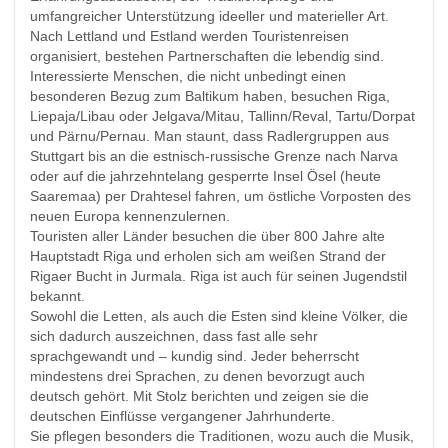
umfangreicher Unterstützung ideeller und materieller Art.
Nach Lettland und Estland werden Touristenreisen
organisiert, bestehen Partnerschaften die lebendig sind.
Interessierte Menschen, die nicht unbedingt einen
besonderen Bezug zum Baltikum haben, besuchen Riga,
Liepaja/Libau oder Jelgava/Mitau, Tallinn/Reval, Tartu/Dorpat
und Pärnu/Pernau. Man staunt, dass Radlergruppen aus
Stuttgart bis an die estnisch-russische Grenze nach Narva
oder auf die jahrzehntelang gesperrte Insel Ösel (heute
Saaremaa) per Drahtesel fahren, um östliche Vorposten des
neuen Europa kennenzulernen.
Touristen aller Länder besuchen die über 800 Jahre alte
Hauptstadt Riga und erholen sich am weißen Strand der
Rigaer Bucht in Jurmala. Riga ist auch für seinen Jugendstil
bekannt.
Sowohl die Letten, als auch die Esten sind kleine Völker, die
sich dadurch auszeichnen, dass fast alle sehr
sprachgewandt und – kundig sind. Jeder beherrscht
mindestens drei Sprachen, zu denen bevorzugt auch
deutsch gehört. Mit Stolz berichten und zeigen sie die
deutschen Einflüsse vergangener Jahrhunderte.
Sie pflegen besonders die Traditionen, wozu auch die Musik,