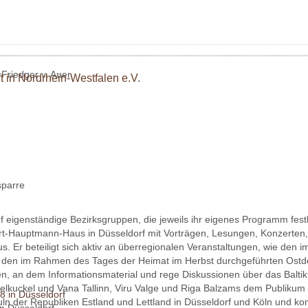
Friedger v. Auer
 in Nordrhein-Westfalen e.V.
sparre
 eigenständige Bezirksgruppen, die jeweils ihr eigenes Programm festl
rt-Hauptmann-Haus in Düsseldorf mit Vorträgen, Lesungen, Konzerten
. Er beteiligt sich aktiv an überregionalen Veranstaltungen, wie den 
 den im Rahmen des Tages der Heimat im Herbst durchgeführten Ostde
en, an dem Informationsmaterial und rege Diskussionen über das Balti
lkuckel und Vana Tallinn, Viru Valge und Riga Balzams dem Publiku
uln der Republiken Estland und Lettland in Düsseldorf und Köln und 