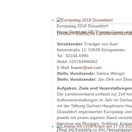
Europatag 2018 Düsseldorf
Unser Stand mit OB Thomas Geisel und 
Deutsch-Baltische Landsmannschaft
Vorsitzender:
Friedger von Auer
Kelvinstraße 12, 53639 Königswinter
Tel.: 02244-5990
Mobil: 015754986842
E-Mail:
fvauer@aol.com
Stellv. Vorsitzende:
Sabine Wengst
Stellv. Vorsitzender:
Jan Olrik von Eke
Aufgaben, Ziele und Veranstaltungen
Der Landesverband umfasst zur Zeit fünf
Kulturveranstaltungen im Jahr im Gerha
mit der Stiftung Gerhart-Hauptmann-Haus
Düsseldorf organisierten Europatag und
jeweils mit einem eigenen Stand vertret
Genüsse wie Piroggen, Gelbbrot, Kümme
pflegt die Kontakte zu den Honorarkons