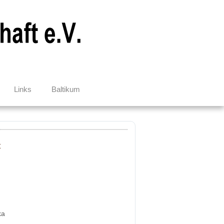
Links
Baltikum
t
ka