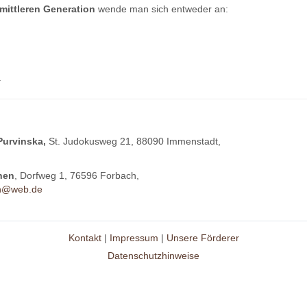
mittleren Generation
wende man sich entweder an:
.
Purvinska,
St. Judokusweg 21, 88090 Immenstadt,
hen
, Dorfweg 1, 76596 Forbach,
en@web.de
Kontakt
|
Impressum
|
Unsere Förderer
Datenschutzhinweise